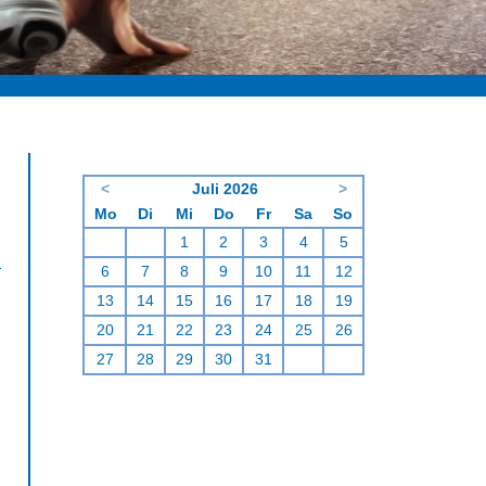
<
Juli 2026
>
ntag
enstag
ttwoch
nnerstag
eitag
mstag
nntag
Mo
Di
Mi
Do
Fr
Sa
So
1
2
3
4
5
6
7
8
9
10
11
12
13
14
15
16
17
18
19
20
21
22
23
24
25
26
27
28
29
30
31