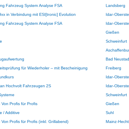
ng Fahrzeug System Analyse FSA
Landsberg
 in Verbindung mit ESI[tronic] Evolution
Idar-Oberste
ng Fahrzeug System Analyse FSA
Idar-Oberste
Gießen
le
Schweinfurt
Aschaffenbu
eugaufwertung
Bad Neustad
itsprüfung für Wiederholer – mit Bescheinigung
Freiberg
undkurs
Idar-Oberste
n an Hochvolt Fahrzeugen 2S
Idar-Oberste
 Systeme
Schweinfurt
Von Profis für Profis
Gießen
 / Additive
Suhl
on Profis für Profis (inkl. Grillabend)
Mainz-Hech