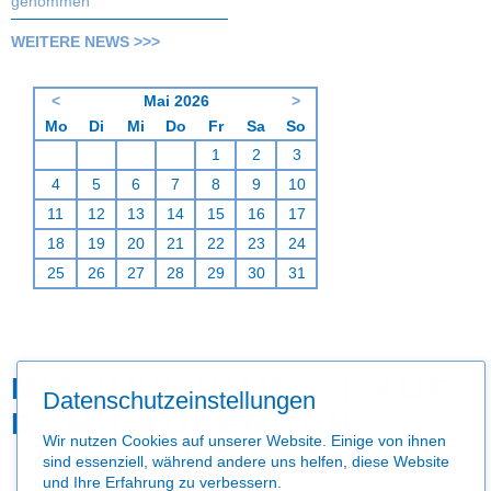
genommen
WEITERE NEWS >>>
<
Mai 2026
>
ntag
enstag
ttwoch
nnerstag
eitag
mstag
nntag
Mo
Di
Mi
Do
Fr
Sa
So
1
2
3
4
5
6
7
8
9
10
11
12
13
14
15
16
17
18
19
20
21
22
23
24
25
26
27
28
29
30
31
MIT UNS
[IMMER]
AUF
Datenschutzeinstellungen
DEM LAUFENDEN
Wir nutzen Cookies auf unserer Website. Einige von ihnen
Navigation
sind essenziell, während andere uns helfen, diese Website
Impressum
Datenschutz
Haftungsausschluss
AGB
überspringen
und Ihre Erfahrung zu verbessern.