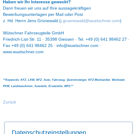
Haben wir Ihr Interesse geweckt?
Dann freuen wir uns auf Ihre aussagekräftigen
Bewerbungsunterlagen per Mail oder Post
z. Hd. Herrn Jens Grünewald (
j.gruenewald@wuetschner.com
)
Wütschner Fahrzeugteile GmbH
Friedrich-List-Str. 11 · 35398 Giessen · Tel. +49 (0) 641 98462 27 ·
Fax +49 (0) 641 98462 25 · info@wuetschner.com ·
www.wuetschner.com
**Keywords: KFZ, LKW, NFZ, Auto, Fahrzeug, Quereinsteiger, KFZ-Mechaniker, Werkstatt,
PKW, Landmaschinen, Autoteile, Ersatzteile, MP2;**
Zurück
Navigation
Impressum
Datenschutz
Haftungsausschluss
AGB
überspringen
Datenschutzeinstellungen